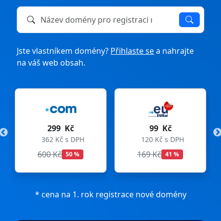
Název domény k registraci nebo převodu
Jste vlastníkem domény?
Přihlaste se
a nahrajte
na váš web obsah.
299 Kč
99 Kč
362 Kč s DPH
120 Kč s DPH
600 Kč
169 Kč
50 %
41 %
* cena na 1. rok registrace nové domény