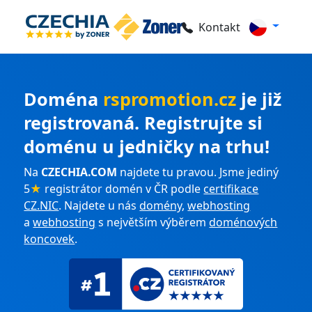
Kontakt
Doména
rspromotion.cz
je již
registrovaná. Registrujte si
doménu u jedničky na trhu!
Na
CZECHIA.COM
najdete tu pravou. Jsme jediný
5
★
registrátor domén v ČR podle
certifikace
CZ.NIC
. Najdete u nás
domény
,
webhosting
a
webhosting
s největším výběrem
doménových
koncovek
.